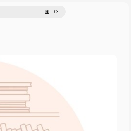
画像で検索
検索