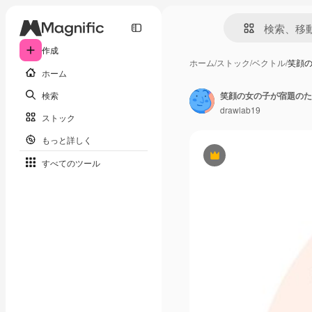
作成
ホーム
/
ストック
/
ベクトル
/
笑顔
ホーム
検索
笑顔の女の子が宿題のた
drawlab19
ストック
もっと詳しく
Premium
すべてのツール