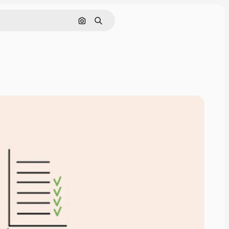
画像で検索
検索