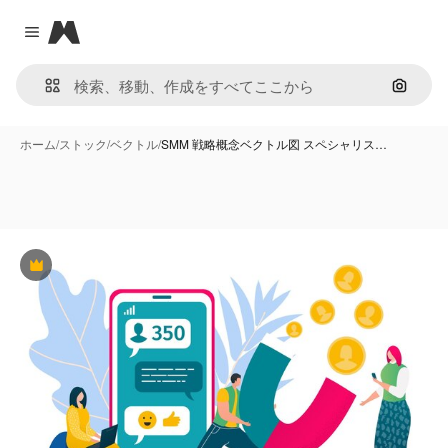
Magnific
Close menu
画像で
ホーム
/
ストック
/
ベクトル
/
SMM 戦略概念ベクトル図 スペシャリス…
Premium