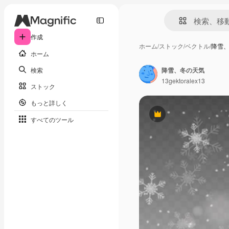
作成
ホーム
/
ストック
/
ベクトル
/
降雪
ホーム
検索
降雪、冬の天気
13gektoralex13
ストック
もっと詳しく
Premium
すべてのツール