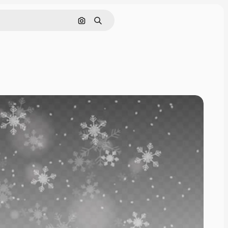
画像で検索
検索