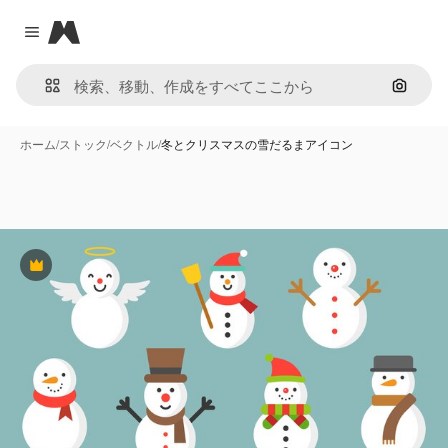
Magnific
Close menu
画像で
ホーム
/
ストック
/
ベクトル
/
冬とクリスマスの雪だるまアイコン
Premium