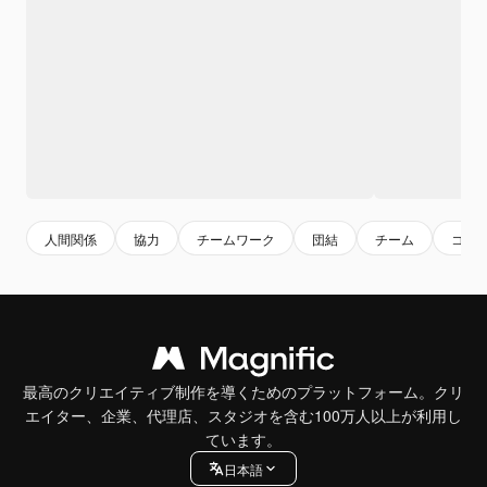
人間関係
協力
チームワーク
団結
チーム
コミ
最高のクリエイティブ制作を導くためのプラットフォーム。クリ
エイター、企業、代理店、スタジオを含む100万人以上が利用し
ています。
日本語