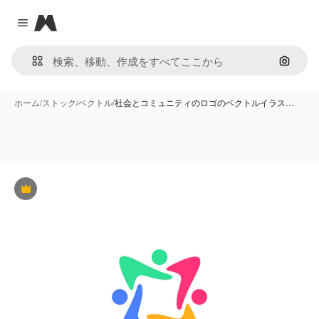
Magnific
Close menu
画像で
ホーム
/
ストック
/
ベクトル
/
社会とコミュニティのロゴのベクトルイラス…
Premium