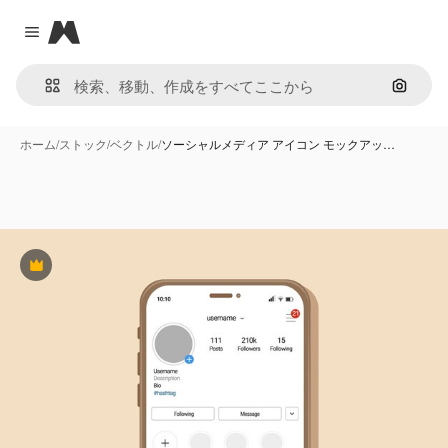
Magnific
Close menu
画像で
ホーム
/
ストック
/
ベクトル
/
ソーシャルメディア アイコン モックアッ…
Premium