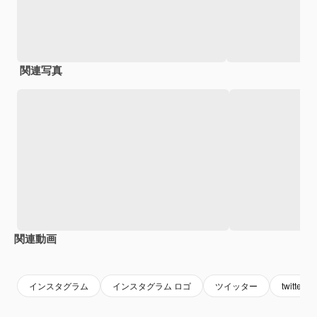
関連写真
関連動画
Premium
Premium
AIによって生成されました。
Premium
Premium
AIによっ
インスタグラム
インスタグラム ロゴ
ツイッター
twitterロ