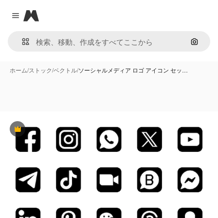
Magnific
Close menu
画像で
ホーム
/
ストック
/
ベクトル
/
ソーシャルメディア ロゴ アイコン セッ…
Premium