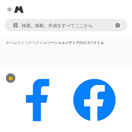
Magnific
Close menu
画像で
ホーム
/
ストック
/
ベクトル
/
ソーシャルメディアのロゴベクトル
Premium