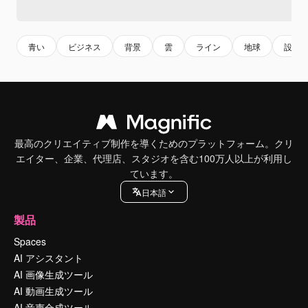
青い
ビジネス
背景
雲
ライン
地球
設計
最高のクリエイティブ制作を導くためのプラットフォーム。クリ
エイター、企業、代理店、スタジオを含む100万人以上が利用し
ています。
日本語
製品
Spaces
AI アシスタント
AI 画像生成ツール
AI 動画生成ツール
AI 音声合成ツール