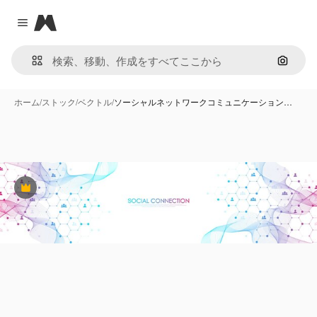
Magnific
Close menu
画像で
ホーム
/
ストック
/
ベクトル
/
ソーシャルネットワークコミュニケーション…
Premium