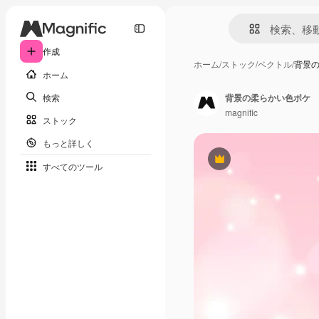
作成
ホーム
/
ストック
/
ベクトル
/
背景
ホーム
検索
背景の柔らかい色ボケ
magnific
ストック
もっと詳しく
Premium
すべてのツール