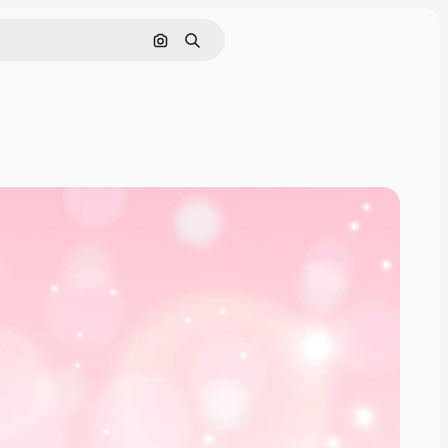
画像で検索
検索