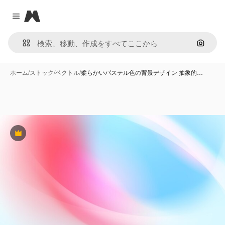
Magnific
Close menu
画像で
ホーム
/
ストック
/
ベクトル
/
柔らかいパステル色の背景デザイン 抽象的…
Premium