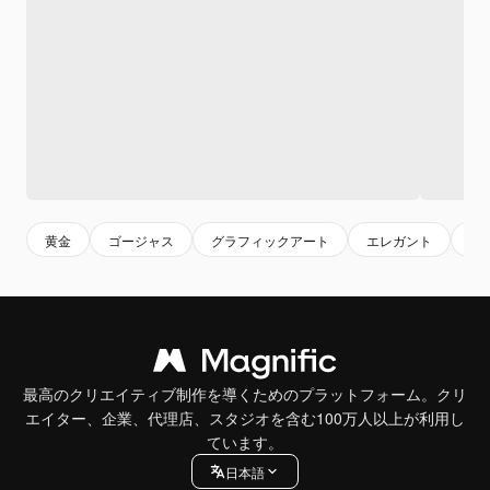
黄金
ゴージャス
グラフィックアート
エレガント
豪
最高のクリエイティブ制作を導くためのプラットフォーム。クリ
エイター、企業、代理店、スタジオを含む100万人以上が利用し
ています。
日本語