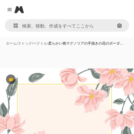
Magnific
Close menu
画像で
ホーム
/
ストック
/
ベクトル
/
柔らかい桃マグノリアの手描きの花のボーダ…
Premium