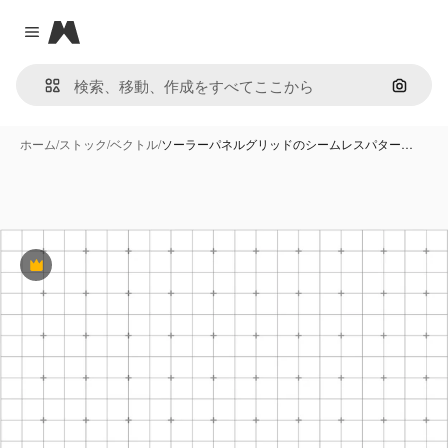
Magnific
Close menu
画像で
ホーム
/
ストック
/
ベクトル
/
ソーラーパネルグリッドのシームレスパター…
Premium