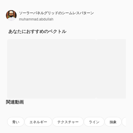
ソーラーパネルグリッドのシームレスパターン
muhammad.abdullah
あなたにおすすめのベクトル
関連動画
Premium
Premium
AIによって生成されました。
Premium
Premium
青い
エネルギー
テクスチャー
ライン
抽象
パ