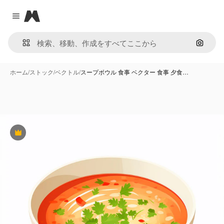
Magnific
Close menu
画像で
ホーム
/
ストック
/
ベクトル
/
スープボウル 食事 ベクター 食事 夕食…
Premium