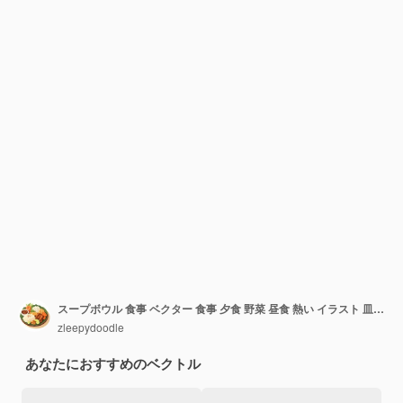
スープボウル 食事 ベクター 食事 夕食 野菜 昼食 熱い イラスト 皿 料理皿 r
zleepydoodle
あなたにおすすめのベクトル