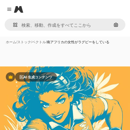
Magnific
Close menu
画像で
ホーム
/
ストック
/
ベクトル
/
南アフリカの女性がラグビーをしている
AI 生成コンテンツ
Premium