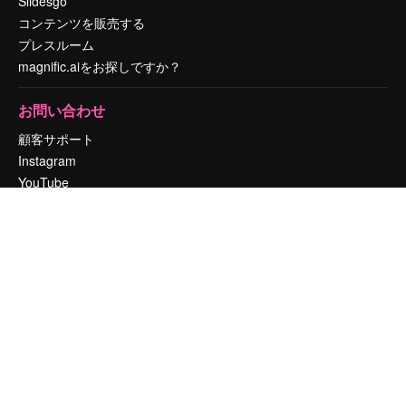
Slidesgo
コンテンツを販売する
プレスルーム
magnific.aiをお探しですか？
お問い合わせ
顧客サポート
Instagram
YouTube
LinkedIn
TikTok
Discord
X
Reddit
Copyright © 2010-
2026
Freepik Company S.L.U.
無断複写・転載を禁じま
す
.