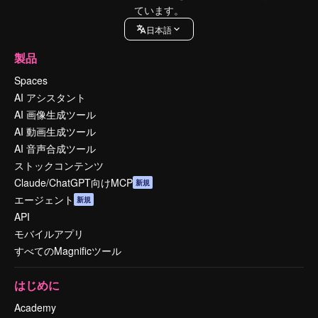
ています。
日本語
製品
Spaces
AI アシスタント
AI 画像生成ツール
AI 動画生成ツール
AI 音声合成ツール
ストックコンテンツ
Claude/ChatGPT向けMCP
新規
エージェント
新規
API
モバイルアプリ
すべてのMagnificツール
はじめに
Academy