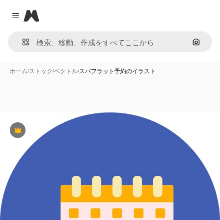
Magnific
Close menu
画像で
ホーム
/
ストック
/
ベクトル
/
スパフラット予約のイラスト
Premium