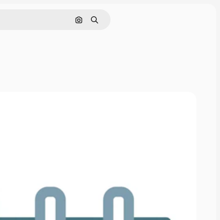
画像で検索
検索