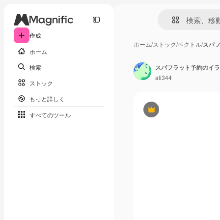
作成
ホーム
/
ストック
/
ベクトル
/
スパ
ホーム
検索
スパフラット予約のイラ
ali344
ストック
もっと詳しく
Premium
すべてのツール