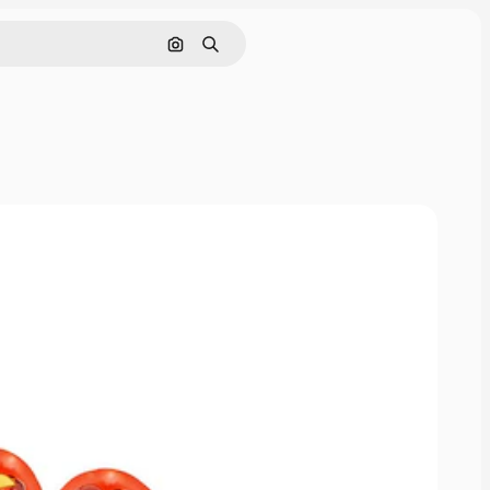
画像で検索
検索