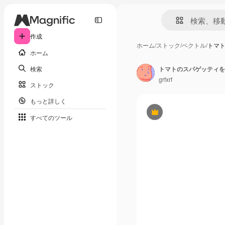
作成
ホーム
/
ストック
/
ベクトル
/
トマ
ホーム
検索
トマトのスパゲッティを
grfxrf
ストック
もっと詳しく
Premium
すべてのツール