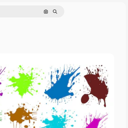
画像で検索
検索