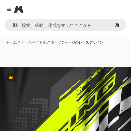
Magnific
Close menu
画像で
ホーム
/
ストック
/
ベクトル
/
スポーツジャージのレースデザイン
Premium