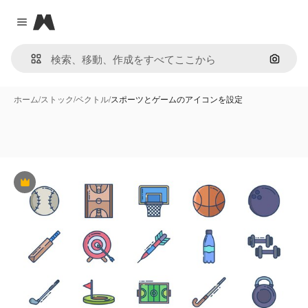
Magnific
Close menu
画像で
ホーム
/
ストック
/
ベクトル
/
スポーツとゲームのアイコンを設定
Premium