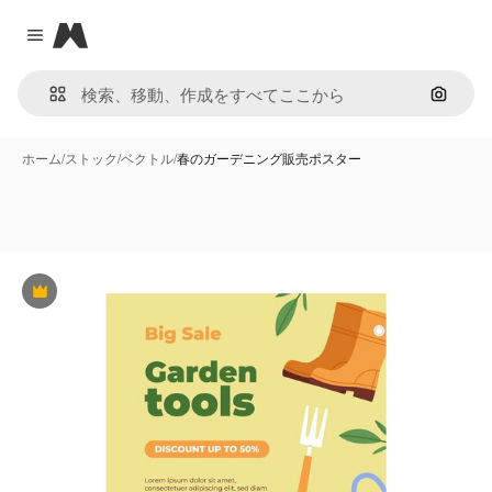
Magnific
Close menu
画像で
ホーム
/
ストック
/
ベクトル
/
春のガーデニング販売ポスター
Premium