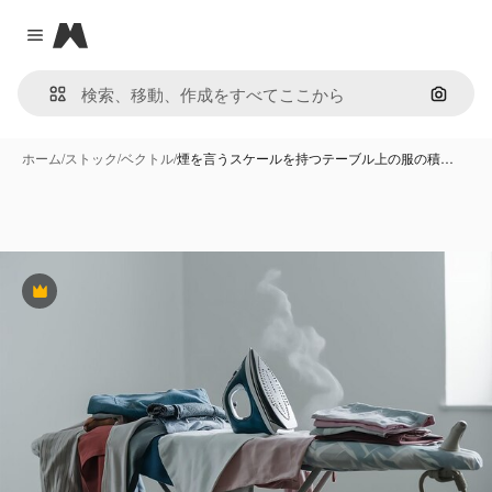
Magnific
Close menu
画像で
ホーム
/
ストック
/
ベクトル
/
煙を言うスケールを持つテーブル上の服の積…
Premium