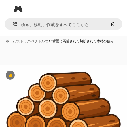
Magnific
Close menu
画像で
ホーム
/
ストック
/
ベクトル
/
白い背景に隔離された切断された木材の積み…
Premium