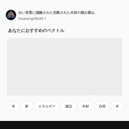
白い背景に隔離された切断された木材の積み重ね
hmalamgir8340-1
あなたにおすすめのベクトル
冬
家
エネルギー
建設
木材
自然
木