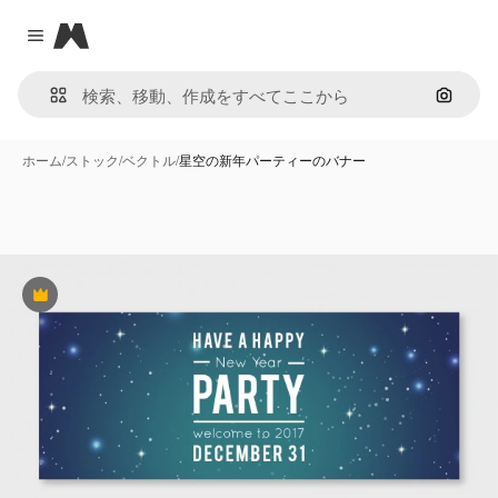
Magnific
Close menu
画像で
ホーム
/
ストック
/
ベクトル
/
星空の新年パーティーのバナー
Premium