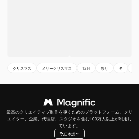
クリスマス
メリークリスマス
12月
祭り
冬
お
最高のクリエイティブ制作を導くためのプラットフォーム。クリ
エイター、企業、代理店、スタジオを含む100万人以上が利用し
ています。
日本語