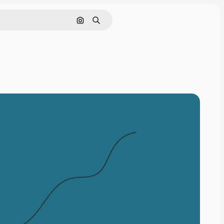
画像で検索
検索