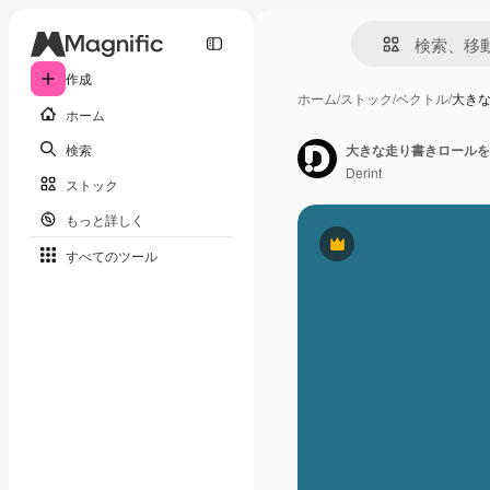
作成
ホーム
/
ストック
/
ベクトル
/
大き
ホーム
検索
Derint
ストック
もっと詳しく
Premium
すべてのツール