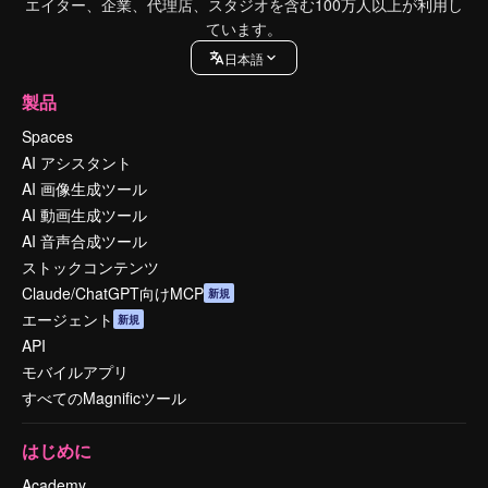
エイター、企業、代理店、スタジオを含む100万人以上が利用し
ています。
日本語
製品
Spaces
AI アシスタント
AI 画像生成ツール
AI 動画生成ツール
AI 音声合成ツール
ストックコンテンツ
Claude/ChatGPT向けMCP
新規
エージェント
新規
API
モバイルアプリ
すべてのMagnificツール
はじめに
Academy