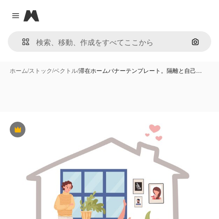
Magnific
Close menu
画像で
ホーム
/
ストック
/
ベクトル
/
滞在ホームバナーテンプレート。隔離と自己…
Premium