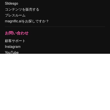
Slidesgo
コンテンツを販売する
プレスルーム
magnific.aiをお探しですか？
お問い合わせ
顧客サポート
Instagram
YouTube
LinkedIn
TikTok
Discord
X
Reddit
Copyright © 2010-
2026
Freepik Company S.L.U.
無断複写・転載を禁じま
す
.