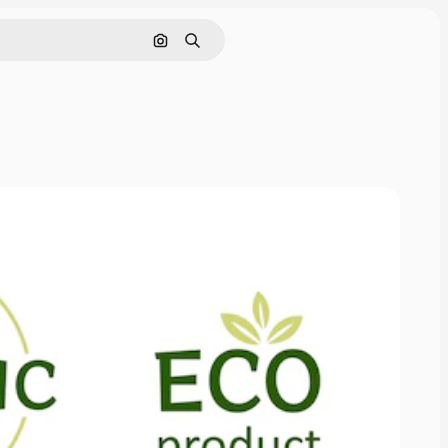
画像で検索
検索