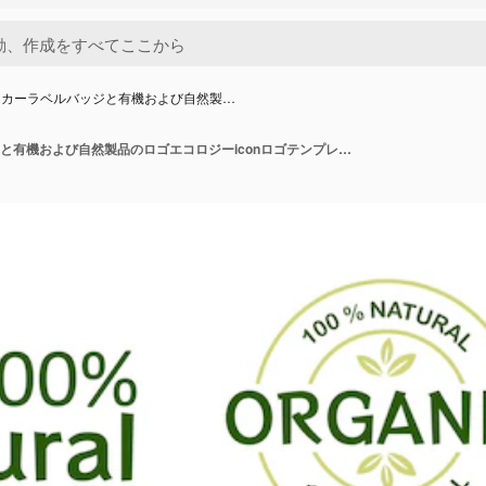
ッカーラベルバッジと有機および自然製…
ステッカーラベルバッジと有機および自然製品のロゴエコロジーiconロゴテンプレート