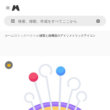
Magnific
Close menu
画像で
ホーム
/
ストック
/
ベクトル
/
縫製と維機器のアイソメトリックアイコン
Premium