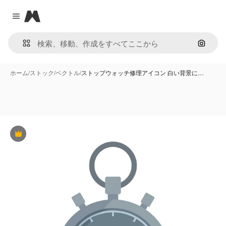
Magnific
Close menu
画像で
ホーム
/
ストック
/
ベクトル
/
ストップウォッチ修理アイコン 白い背景に…
Premium