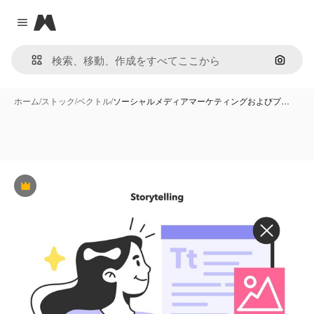
Magnific
Close menu
画像で
ホーム
/
ストック
/
ベクトル
/
ソーシャルメディアマーケティングおよびプ…
Premium