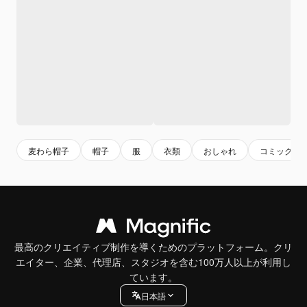
麦わら帽子
帽子
服
衣類
おしゃれ
コミックス
最高のクリエイティブ制作を導くためのプラットフォーム。クリ
エイター、企業、代理店、スタジオを含む100万人以上が利用し
ています。
日本語