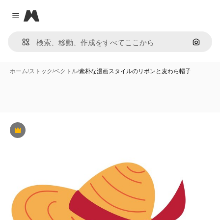
Magnific
Close menu
画像で
ホーム
/
ストック
/
ベクトル
/
素朴な漫画スタイルのリボンと麦わら帽子
Premium