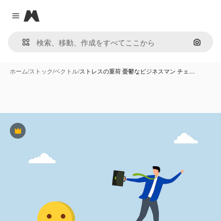
Magnific
Close menu
画像で
ホーム
/
ストック
/
ベクトル
/
ストレスの重荷 憂鬱なビジネスマン チェ…
Premium