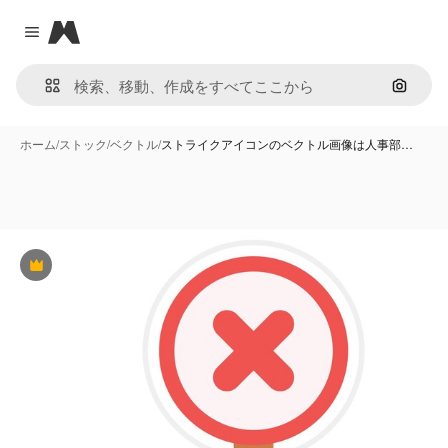
Magnific
Close menu
画像で
ホーム
/
ストック
/
ベクトル
/
ストライクアイコンのベクトル画像は人事部…
Premium