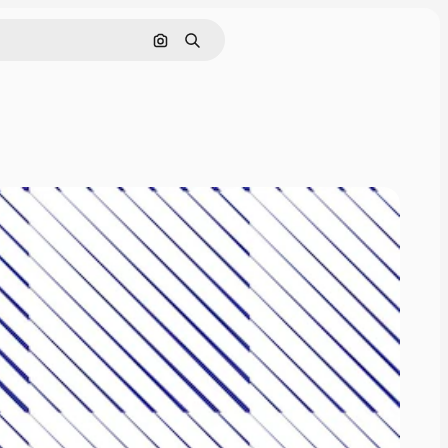
画像で検索
検索