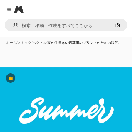
Magnific
Close menu
画像で
ホーム
/
ストック
/
ベクトル
/
夏の手書きの言葉服のプリントのための現代…
Premium