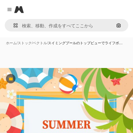
Magnific
Close menu
画像で
ホーム
/
ストック
/
ベクトル
/
スイミングプールのトップビューでライフボ…
Premium