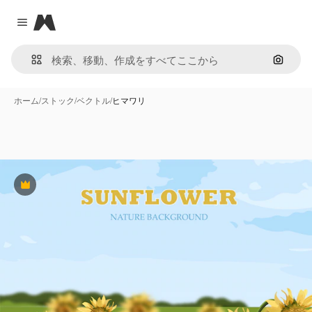
Magnific
Close menu
画像で
ホーム
/
ストック
/
ベクトル
/
ヒマワリ
Premium