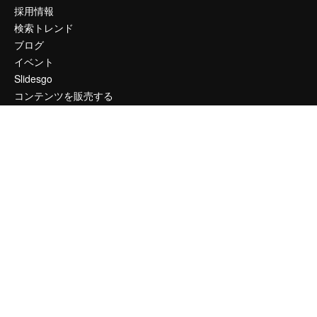
採用情報
検索トレンド
ブログ
イベント
Slidesgo
コンテンツを販売する
プレスルーム
magnific.aiをお探しですか？
お問い合わせ
顧客サポート
Instagram
YouTube
LinkedIn
TikTok
Discord
X
Reddit