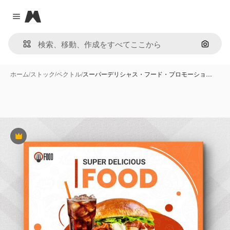
Magnific
Close menu
画像で
ホーム
/
ストック
/
ベクトル
/
スーパーデリシャス・フード・プロモーショ…
Premium