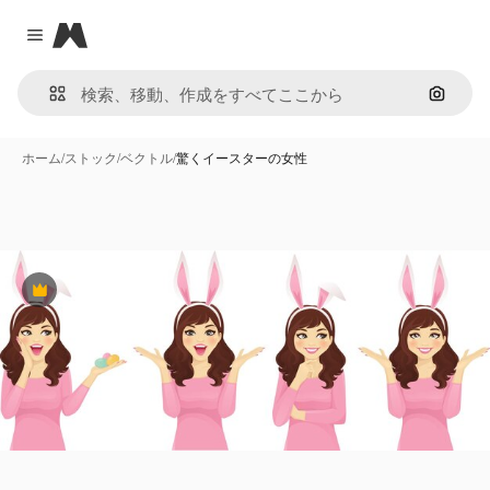
Magnific
Close menu
画像で
ホーム
/
ストック
/
ベクトル
/
驚くイースターの女性
Premium