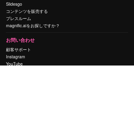
Slidesgo
コンテンツを販売する
プレスルーム
magnific.aiをお探しですか？
お問い合わせ
顧客サポート
Instagram
YouTube
LinkedIn
TikTok
Discord
X
Reddit
Copyright © 2010-
2026
Freepik Company S.L.U.
無断複写・転載を禁じま
す
.