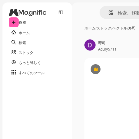
作成
ホーム
/
ストック
/
ベクトル
/
寿司
ホーム
検索
寿司
Adury5711
ストック
もっと詳しく
Premium
すべてのツール