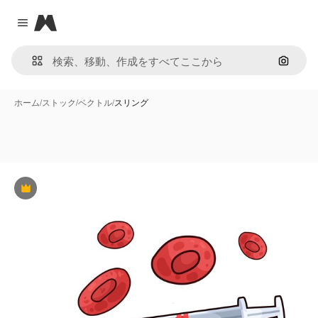
Magnific
Close menu
画像で
ホーム
/
ストック
/
ベクトル
/
スリング
Premium