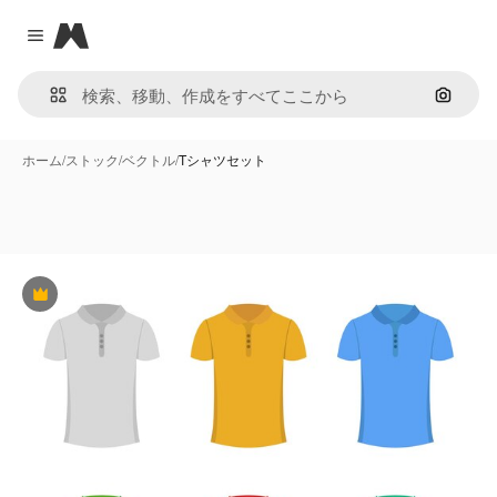
Magnific
Close menu
画像で
ホーム
/
ストック
/
ベクトル
/
Tシャツセット
Premium