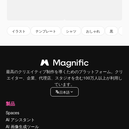
イラスト
テンプレート
シャツ
おしゃれ
黒
ベ
最高のクリエイティブ制作を導くためのプラットフォーム。クリ
エイター、企業、代理店、スタジオを含む100万人以上が利用し
ています。
日本語
製品
Spaces
AI アシスタント
AI 画像生成ツール