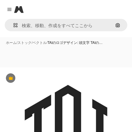
Magnific
Close menu
画像で
ホーム
/
ストック
/
ベクトル
/
TAIのロゴデザイン: 頭文字 TAIの…
Premium