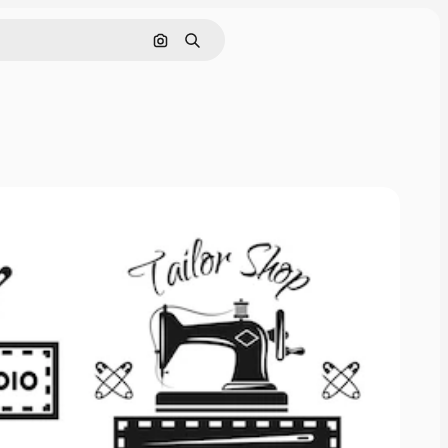
画像で検索
検索