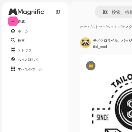
作成
ホーム
/
ストック
/
ベクトル
/
モノ
ホーム
検索
flat_enot
ストック
もっと詳しく
Premium
すべてのツール