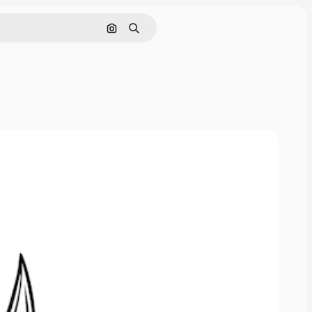
画像で検索
検索