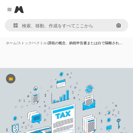
Magnific
Close menu
画像で
ホーム
/
ストック
/
ベクトル
/
課税の概念、納税申告書または白で隔離され…
Premium