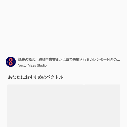
課税の概念、納税申告書または白で隔離されるカレンダー付きの紙シートの法的文書。アイコン、統計グラフ、デザイン要素を含む 3 d ベクトル ビジネス アイソメ図
VectorMass Studio
あなたにおすすめのベクトル