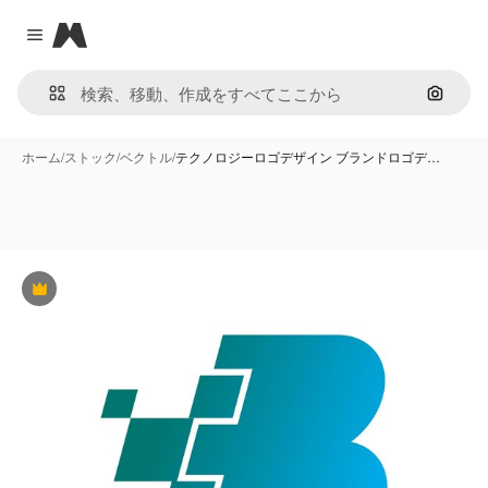
Magnific
Close menu
画像で
ホーム
/
ストック
/
ベクトル
/
テクノロジーロゴデザイン ブランドロゴデ…
Premium